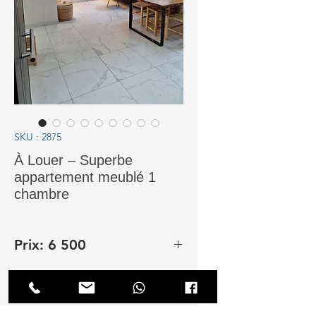
SKU : 2875
À Louer – Superbe
appartement meublé 1
chambre
Prix: 6 500
Surface : 49 m² | Loyer : 6 500
DH/mois syndic inclus 06 21 87 87
40