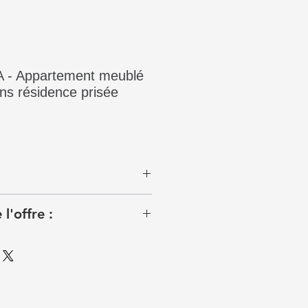
- Appartement meublé
s résidence prisée
l'offre :
ne et meublé de 110m2 se
rbe résidence calme et sécurisée
e compose d'une entrée avec
n, d'un grand salon avec
sine entièrement équipée, de