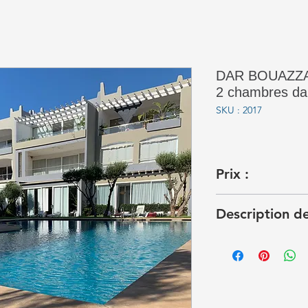
DAR BOUAZZA 
2 chambres dan
SKU : 2017
Prix :
10 000 dhs
Description de 
Appartement moder
trouve dans la supe
Melrose Beach. Il s
toilette de réceptio
cheminée, d'une cui