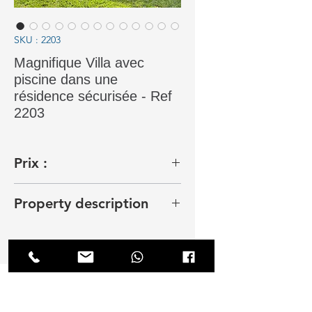
SKU : 2203
Magnifique Villa avec
piscine dans une
résidence sécurisée - Ref
2203
Prix :
29 000,00 Dhs
Property description
Dar Bouazza - Belle villa de cinq
chambres située à Dar Bouazza non
loin de l'École belge, de Carrefour
et de plusieurs commerces de
proximité. La résidence est calme,
sécurisée et joliment entretenue