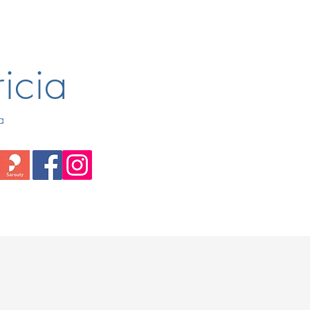
icia
a