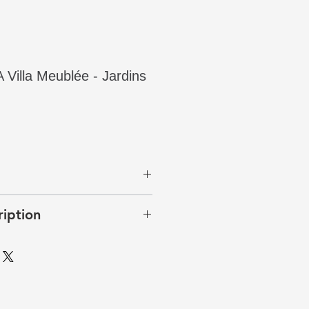
illa Meublée - Jardins
ription
chambres dans la luxueuse
ns de l'Océan. Meublée avec
vec une cuisine entièrement
on avec cheminée donnant sur la
, un espace bureau ou chambre,