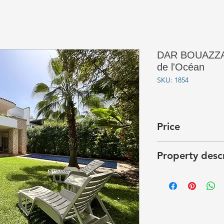
DAR BOUAZZA V
de l'Océan
SKU: 1854
Price
27 000 dhs
Property desc
Villa meublée de 4 
résidence les Jardi
beaucoup de goût, a
équipée, double sal
piscine et le jardin