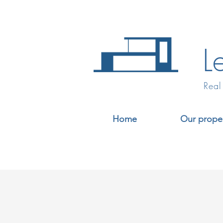
L
Real
Home
Our proper