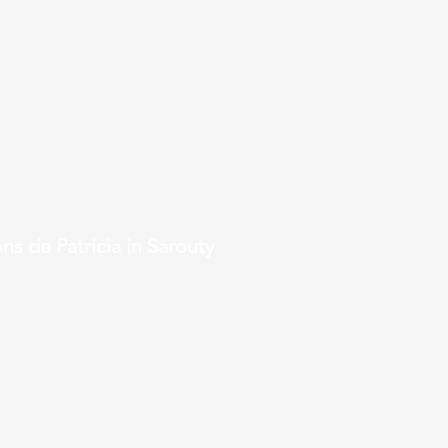
ambres, dont une suite parentale
utres salles de bain, jardin
ine. Climatisation et chauffage
ns de Patricia in Sarouty