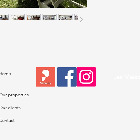
WC. À l'étage, 4 ch
avec dressing, et 2 a
ensoleillé avec pisc
central.
Home
Les Maiso
Our properties
Our clients
Contact